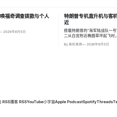
传唤福奇调查拨款与个人
特朗普专机直升机与客
近
搭载特朗普的“海军陆战队一号
2026年8月5日
二从白宫附近椭圆草坪起飞时
里根国家机场塔台通信失真，
By 美轮美换
2026年8月5日
起飞的Envoy Air客机航路。
步数据显示，两机最近横向仅0
直700英尺，构成“短暂失去安
白宫称总统从未处于危险中。
 RSS
播客 RSS
YouTube
小宇宙
Apple Podcast
Spotify
Threads
T