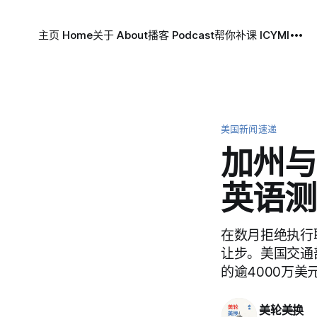
主页 Home
关于 About
播客 Podcast
帮你补课 ICYMI
美国新闻速递
加州与
英语测
在数月拒绝执行联
让步。美国交通
的逾4000万美
美轮美换