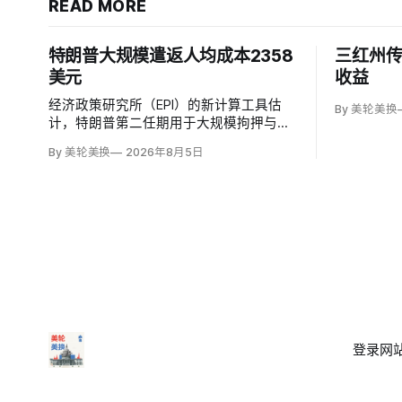
READ MORE
特朗普大规模遣返人均成本2358
三红州
美元
收益
经济政策研究所（EPI）的新计算工具估
By 美轮美换
计，特朗普第二任期用于大规模拘押与遣
返的2689亿美元联邦支出，平均相当于每
By 美轮美换
2026年8月5日
名美国纳税人2358美元；华盛顿特区纳税
人约承担3930美元，康涅狄格约3395美
元，西弗吉尼亚约1297美元。
登录
网站