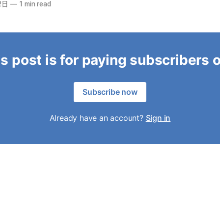
2日
—
1 min read
s post is for paying subscribers 
Subscribe now
Already have an account?
Sign in