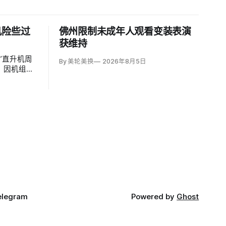
机险些过
佛州限制未成年人观看变装表演
获维持
”直升机周
By 美轮美换
2026年8月5日
，因机组与
进入一架刚
联邦航空局初
.8英里、垂
全间隔”；
elegram
Powered by
Ghost