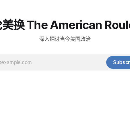
换 The American Roul
深入探讨当今美国政治
Subscr
© 2025 Baihua Media LLC. All rights reserved.