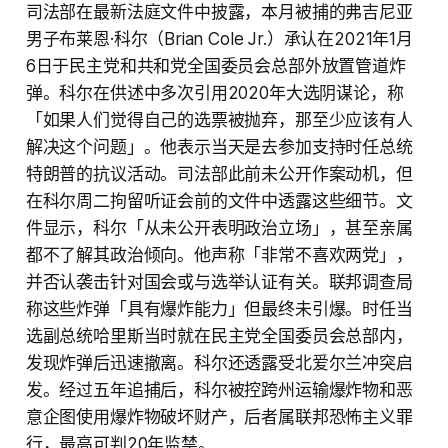
司法部在最新法庭文件中披露，本月被捕的弗吉尼亚
男子布莱恩·科尔（Brian Cole Jr.）承认在2021年1月
6日于民主党和共和党全国委员会总部外放置管道炸
弹。科尔在供述中多次引用2020年大选阴谋论，称
「如果人们觉得自己的选票被抛弃，那至少应该有人
解决这个问题」。他表示当天是去参加支持时任总统
特朗普的抗议活动。司法部此前未公开作案动机，但
在科尔周二拘留听证会前的文件中透露这些细节。文
件显示，科尔「从未公开表明政治立场」，甚至亲属
都不了解其政治倾向。他声称「非常不喜欢两党」，
并否认袭击针对国会或与选举认证有关。联邦调查局
称这些炸弹「具有爆炸能力」但最终未引爆。时任当
选副总统哈里斯当时就在民主党全国委员会总部内，
发现炸弹后迅速撤离。科尔还透露受北爱尔兰冲突启
发。经过五年追捕后，科尔被控跨州运输爆炸物和恶
意企图使用爆炸物破坏财产，后者属联邦恐怖主义罪
行，最高可判20年监禁。