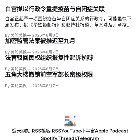
白宫拟以行政令重提疫苗与自闭症关联
白宫正起草一项围绕疫苗与自闭症关系的行政令，可能最快下
周发布；据《华盛顿邮报》和彭博社报道，草案涉及儿童疫苗
接种计划、自闭症研究和家长选择权，内容仍可能变化。数十
By 美轮美换
2026年8月8日
项覆盖全球数百万儿童的高质量研究均未发现儿童疫苗导致自
加密监管法案被推迟至九月
闭症，相关说法源自一项后来撤稿的欺诈性研究，作者也被吊
销执照。
By 美轮美换
2026年8月7日
法官驳回民权组织报复性起诉抗辩
By 美轮美换
2026年8月7日
五角大楼撤销前空军部长密级权限
By 美轮美换
2026年8月7日
登录
网站 RSS
播客 RSS
YouTube
小宇宙
Apple Podcast
Spotify
Threads
Telegram