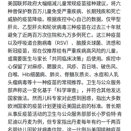
美国联邦政府大幅缩减儿童常规疫苗接种建议，将六
种曾保护数百万儿童免受严重疾病、长期残疾和死亡
威胁的疫苗降级。根据疾控中心自己的数据，仅甲型
肝炎、乙型肝炎和轮状病毒三种疫苗在过去三十年就
避免了近两百万次住院和九万多例死亡。这三种疫苗
以及呼吸道合胞病毒（RSV）、脑膜炎球菌、流感和
新冠疫苗，现在仅推荐给有严重疾病高风险的儿童，
或需要医生与家长「共同临床决策」后使用。疾控中
心保留了对麻疹、腮腺炎、风疹、百日咳、破伤风、
白喉、Hib细菌病、肺炎、脊髓灰质炎、水痘和人乳
头瘤病毒等十一种疫苗的常规推荐。卫生与公众服务
部声称这一变化基于「科学审查」，并符合其他发达
国家做法。然而儿科专家对此感到困惑，指出大多数
欧洲国家的疫苗计划更接近美国此前的标准。曾长期
从事反疫苗活动的卫生与公众服务部部长小罗伯特·肯
尼迪以丹麦为例，但专家指出丹麦每年有约一千两百
名婴幼儿因轮状病毒住院，这一比例与美国接种疫苗