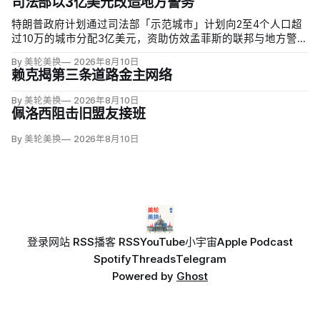
司法部以3亿美元改造地方警务
特朗普政府计划通过司法部「示范城市」计划向2至4个人口超
过10万的城市分配3亿美元，资助仿效孟菲斯的联邦与地方警力
集中行动。申请城市必须配合联邦移民执法，执行反露宿、反
By 美轮美换
2026年8月10日
游荡和强制治疗等政策，并预先同意在暴力犯罪或「公共骚
赖克揭第三条道路金主网络
乱」激增时偿还未来联邦介入成本。
By 美轮美换
2026年8月10日
佩洛西阻击旧盟友接班
By 美轮美换
2026年8月10日
登录
网站 RSS
播客 RSS
YouTube
小宇宙
Apple Podcast
Spotify
Threads
Telegram
Powered by
Ghost