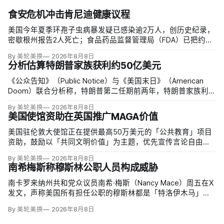
食安危机冲击肯尼迪健康议程
美国今年夏季环孢子虫病暴发疑已感染逾2万人，创历史纪录，
密歇根州报告2人死亡；食品药品监督管理局（FDA）已把约
6000例病例与泰勒农场从墨西哥中部进口的卷心莴苣联系起
By 美轮美换
2026年8月8日
来，但其余来源仍未查清。
分析估算特朗普家族获利约50亿美元
《公众告知》（Public Notice）与《美国末日》（American
Doom）联合分析称，特朗普第二任期前两年，特朗普家族利润
与资产增值保守估计约50亿美元，其中数字资产业务收入超过
By 美轮美换
2026年8月8日
22.5亿美元、外国授权业务2025年收入6100万美元；
美国使馆资助在英国推广MAGA价值
美国驻伦敦大使馆正在提供最高50万美元的「公共教育」项目
资助，鼓励以「共同文明价值」为主题，优先宣传言论自由、
有限政府、正当程序、陪审团审判、财产权和经同意征税等理
By 美轮美换
2026年8月8日
念。英国自由民主党议员丽莎·斯玛特（Lisa Smart）指责特朗
南希梅斯称穆斯林公职人员构成威胁
普政府用「MAGA资金」干预英国民主；
南卡罗来纳州共和党众议员南希·梅斯（Nancy Mace）周五在X
发文，声称美国所有担任公职的穆斯林都是「特洛伊木马」，
并对国家安全和共和国构成威胁，最后写道「我们拒绝沉
By 美轮美换
2026年8月8日
默」。截至浏览器核验时，这条帖子获得约440万次浏览、6.2
万次点赞、1万次转发和7800条回复。