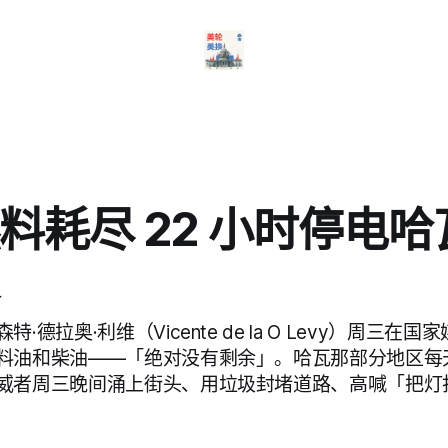
料耗尽 22 小时停电
·德拉奥·利维（Vicente de la O Levy）周三在
料油和柴油——「绝对没有剩余」。哈瓦那部分地区每天
威者周三晚间涌上街头、用垃圾封堵道路、高喊「把灯