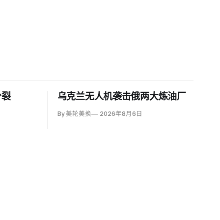
分裂
乌克兰无人机袭击俄两大炼油厂
By 美轮美换
2026年8月6日