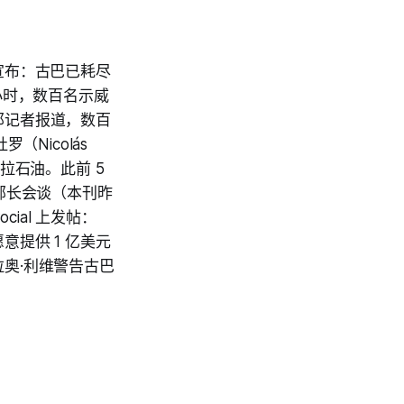
体上宣布：古巴已耗尽
小时，数百名示威
那记者报道，数百
Nicolás
拉石油。此前 5
内政部长会谈（本刊昨
ial 上发帖：
提供 1 亿美元
奥·利维警告古巴