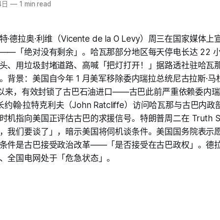
4日
—
1 min read
德拉奥·利维（Vicente de la O Levy）周三在国家媒
——「绝对没有剩余」。哈瓦那部分地区每天停电长达 22 
头、用垃圾封堵道路、高喊「把灯打开！」据路透社驻哈瓦
背景：美国自今年 1 月美军移除委内瑞拉总统尼古拉斯·马杜罗（
行动以来，有效封锁了古巴石油进口——古巴此前严重依赖委内瑞
 局长约翰·拉特克利夫（John Ratcliffe）访问哈瓦那与古巴
机指向美国正评估古巴的求援信号。特朗普周二在 Truth Soc
，我们要谈了」，暗示美国将伺机谈条件。美国国务院表示愿意
条件是古巴接受政治改革——「是否接受在古巴政权」。德拉
、全国电网处于「危急状态」。