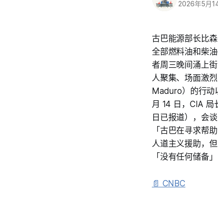
2026年5月1
古巴能源部长比森特·
全部燃料油和柴油
者周三晚间涌上街
人聚集、场面激烈。
Maduro）的
月 14 日，CIA
日已报道），会谈时
「古巴在寻求帮助
人道主义援助，但
「没有任何储备」
📄 CNBC