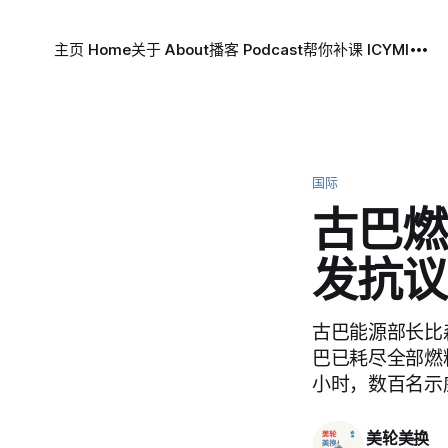
主页 Home
关于 About
播客 Podcast
帮你补课 ICYMI
国际
古巴燃
发抗议
古巴能源部长比森特
巴已耗尽全部燃
小时，数百名示
美轮美换