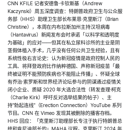
CNN KFILE 记者安德鲁·卡钦斯基（Andrew
Kaczynski）周五深度调查：特朗普政府卫生与公众服
务部（HHS）助理卫生部长布莱恩·克里斯汀（Brian
Christine），本周在内布拉斯加州主持汉坦病毒
（Hantavirus）新闻发布会时承诺「以科学和透明度
为基础」的应对——但其在私立尿科诊所的主业是阴
茎假体植入手术，几乎没有任何公共卫生经验，且有
系统性极右言论史：认为新冠疫情是政府控制人民的
工具、将拜登政府比作纳粹德国、声称新冠疫苗「最
终被证明不能预防疾病也不能阻止传播」、怀疑全球
有乔治·索罗斯和世界经济论坛参与的阴谋通过疫情关
闭小企业、质疑 2020 年大选合法性（转发查理·柯克
（Charlie Kirk）呼吁反对选举结果的帖子）、主
持"勃起连线"（Erection Connection）YouTube 系列
节目。CNN 在 Vimeo 发现其被删除的播客存档。
HHS 回应：「克里斯汀助理部长专注于执行特朗普总
统和肯尼迪部长的」MAHA 议程。克里斯汀 2024 年