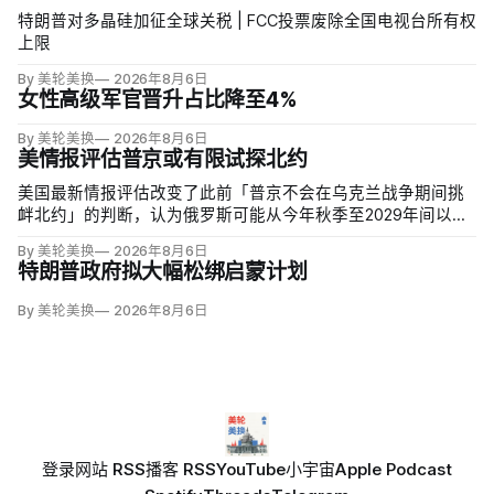
特朗普对多晶硅加征全球关税 | FCC投票废除全国电视台所有权
上限
By 美轮美换
2026年8月6日
女性高级军官晋升占比降至4%
By 美轮美换
2026年8月6日
美情报评估普京或有限试探北约
美国最新情报评估改变了此前「普京不会在乌克兰战争期间挑
衅北约」的判断，认为俄罗斯可能从今年秋季至2029年间以网
络攻击、无标识武装占领或东翼小规模越境行动试探联盟。有
By 美轮美换
2026年8月6日
限陆地入侵仍属低概率，但风险随时间上升；俄军导弹落入波
特朗普政府拟大幅松绑启蒙计划
兰、无人机进入罗马尼亚已被视为前兆。
By 美轮美换
2026年8月6日
登录
网站 RSS
播客 RSS
YouTube
小宇宙
Apple Podcast