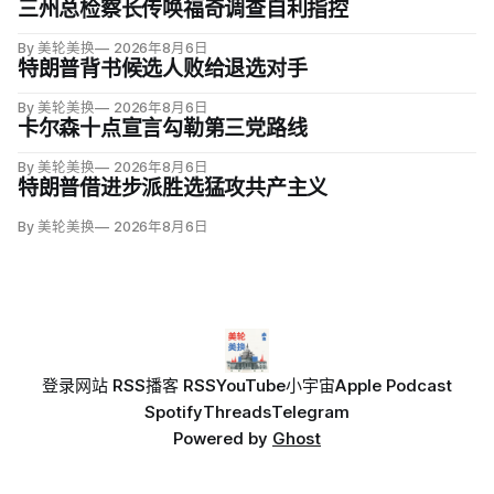
三州总检察长传唤福奇调查自利指控
By 美轮美换
2026年8月6日
特朗普背书候选人败给退选对手
By 美轮美换
2026年8月6日
卡尔森十点宣言勾勒第三党路线
By 美轮美换
2026年8月6日
特朗普借进步派胜选猛攻共产主义
By 美轮美换
2026年8月6日
登录
网站 RSS
播客 RSS
YouTube
小宇宙
Apple Podcast
Spotify
Threads
Telegram
Powered by
Ghost