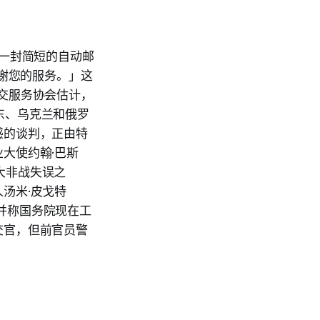
过一封简短的自动邮
感谢您的服务。」这
外交服务协会估计，
中东、乌克兰和俄罗
感的谈判，正由特
大使约翰·巴斯
最大非战失误之
汤米·皮戈特
，并称国务院现在工
交官，但前官员警
。