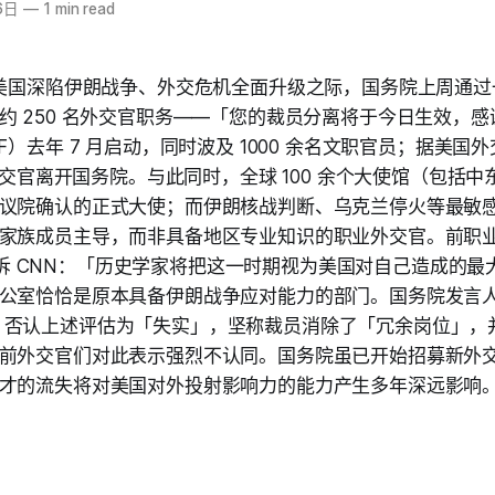
6日
—
1 min read
在美国深陷伊朗战争、外交危机全面升级之际，国务院上周通
约 250 名外交官职务——「您的裁员分离将于今日生效，
F）去年 7 月启动，同时波及 1000 余名文职官员；据美国
名外交官离开国务院。与此同时，全球 100 余个大使馆（包括
议院确认的正式大使；而伊朗核战判断、乌克兰停火等最敏
家族成员主导，而非具备地区专业知识的职业外交官。前职业
s）告诉 CNN：「历史学家将把这一时期视为美国对自己造成的
公室恰恰是原本具备伊朗战争应对能力的部门。国务院发言人
gott）否认上述评估为「失实」，坚称裁员消除了「冗余岗位」
前外交官们对此表示强烈不认同。国务院虽已开始招募新外
才的流失将对美国对外投射影响力的能力产生多年深远影响