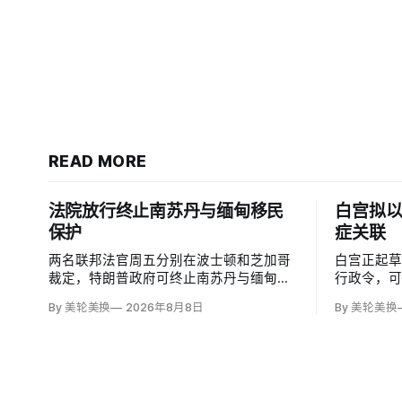
READ MORE
法院放行终止南苏丹与缅甸移民
白宫拟
保护
症关联
两名联邦法官周五分别在波士顿和芝加哥
白宫正起
裁定，特朗普政府可终止南苏丹与缅甸公
行政令，
民的临时保护身份（TPS），使约232名
邮报》和
By 美轮美换
2026年8月8日
By 美轮美换
南苏丹人和约4000名缅甸人失去免遭遣返
接种计划
和在美工作的临时保障。两国分别因长期
容仍可能
武装冲突及2021年军事政变后动荡而获指
童的高质
定；国土安全部去年11月决定取消保护。
闭症，相
性研究，