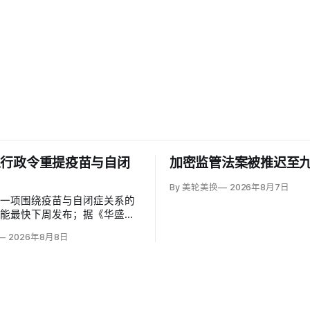
以行政令重提疫苗与自闭
加密监管法案被推迟至
By 美轮美换
2026年8月7日
草一项围绕疫苗与自闭症关系的
可能最快下周发布；据《华盛顿
彭博社报道，草案涉及儿童疫苗
2026年8月8日
、自闭症研究和家长选择权，内
变化。数十项覆盖全球数百万儿
量研究均未发现儿童疫苗导致自
关说法源自一项后来撤稿的欺诈
作者也被吊销执照。