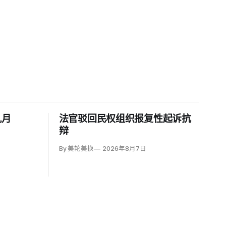
九月
法官驳回民权组织报复性起诉抗
辩
By 美轮美换
2026年8月7日