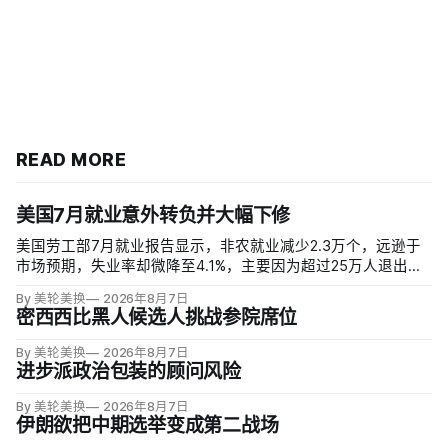
READ MORE
美国7月就业意外转负并大幅下修
美国劳工部7月就业报告显示，非农就业减少2.3万个，远逊于
市场预期，失业率却微降至4.1%，主要因为超过25万人退出劳
动力市场。劳动参与率降至61.4%，为五年多来最低；25至54
By 美轮美换
2026年8月7日
岁黄金年龄人群参与率为83.4%，仍低于近期84%的高点。
密西西比黑人候选人挑战参院席位
By 美轮美换
2026年8月7日
进步派政治包装的顾问风险
By 美轮美换
2026年8月7日
伊朗欲把中期选举变成第二战场