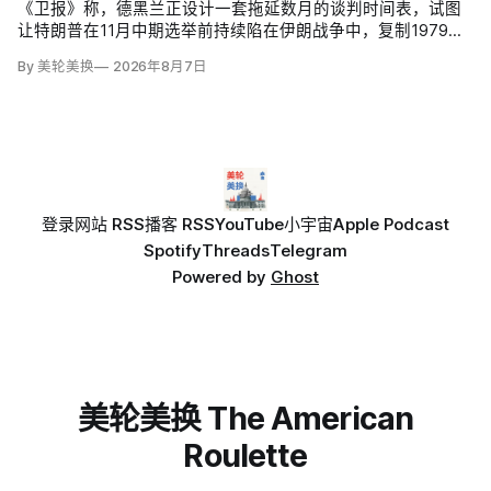
《卫报》称，德黑兰正设计一套拖延数月的谈判时间表，试图
让特朗普在11月中期选举前持续陷在伊朗战争中，复制1979至
1981年人质危机对卡特总统的政治打击。伊朗副外长卡泽姆·加
By 美轮美换
2026年8月7日
里巴巴迪（Kazem Gharibabadi）说，霍尔木兹航道协议之
后，核谈判还需两至四个月；
登录
网站 RSS
播客 RSS
YouTube
小宇宙
Apple Podcast
Spotify
Threads
Telegram
Powered by
Ghost
美轮美换 The American
Roulette