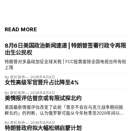
READ MORE
8月6日美国政治新闻速递 | 特朗普签署行政令再限
出生公民权
特朗普对多晶硅加征全球关税 | FCC投票废除全国电视台所有权
上限
By 美轮美换
2026年8月6日
女性高级军官晋升占比降至4%
By 美轮美换
2026年8月6日
美情报评估普京或有限试探北约
美国最新情报评估改变了此前「普京不会在乌克兰战争期间挑
衅北约」的判断，认为俄罗斯可能从今年秋季至2029年间以网
络攻击、无标识武装占领或东翼小规模越境行动试探联盟。有
By 美轮美换
2026年8月6日
限陆地入侵仍属低概率，但风险随时间上升；俄军导弹落入波
特朗普政府拟大幅松绑启蒙计划
兰、无人机进入罗马尼亚已被视为前兆。