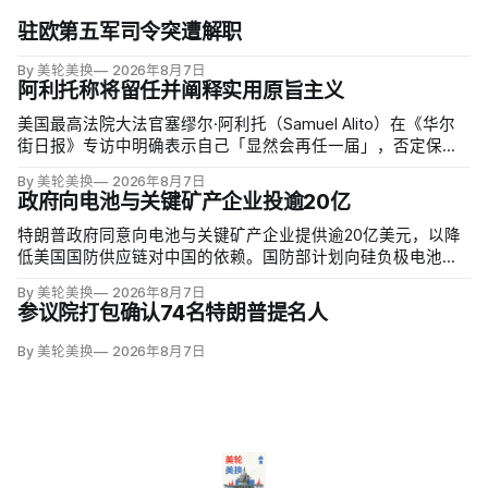
驻欧第五军司令突遭解职
By 美轮美换
2026年8月7日
阿利托称将留任并阐释实用原旨主义
美国最高法院大法官塞缪尔·阿利托（Samuel Alito）在《华尔
街日报》专访中明确表示自己「显然会再任一届」，否定保守
派要求他趁共和党掌控参议院时退休、让特朗普提名年轻继任
By 美轮美换
2026年8月7日
者的呼声。76岁的阿利托称这类催退提醒他生命有限，却也暗
政府向电池与关键矿产企业投逾20亿
含法官可以互换的误解。
特朗普政府同意向电池与关键矿产企业提供逾20亿美元，以降
低美国国防供应链对中国的依赖。国防部计划向硅负极电池公
司Sila Nanotechnologies提供14亿美元贷款，并向在澳大利亚
By 美轮美换
2026年8月7日
开采钪的日出能源金属公司（Sunrise Energy Metals）提供4亿
参议院打包确认74名特朗普提名人
美元贷款，美…
By 美轮美换
2026年8月7日