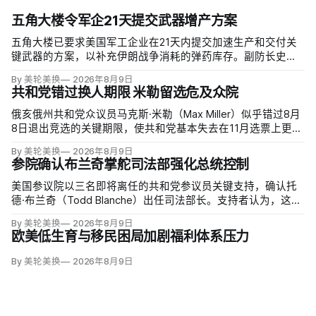
五角大楼令军企21天提交武器增产方案
五角大楼已要求美国军工企业在21天内提交加速生产和交付关
键武器的方案，以补充伊朗战争消耗的弹药库存。副防长史蒂
夫·范伯格（Steve Feinberg）在备忘录中称，多年研发周期不
By 美轮美换
2026年8月9日
可接受，必须立即扩大产能；
共和党错过换人期限 米勒留选危及众院
俄亥俄州共和党众议员马克斯·米勒（Max Miller）似乎错过8月
8日退出竞选的关键期限，使共和党基本失去在11月选票上更换
候选人的最后实际机会。米勒被前妻艾米莉·莫雷诺（Emily
By 美轮美换
2026年8月9日
Moreno）指控家暴并予以否认，众院道德委员会同时调查他是
参院确认布兰奇掌舵司法部强化总统控制
否涉及家庭暴力、虐待或非法用药。
美国参议院以三名即将离任的共和党参议员关键支持，确认托
德·布兰奇（Todd Blanche）出任司法部长。支持者认为，这位
特朗普前私人刑事辩护律师因获总统信任，反而最可能劝阻其
By 美轮美换
2026年8月9日
冲动；
欧美低生育与移民困局加剧福利体系压力
By 美轮美换
2026年8月9日