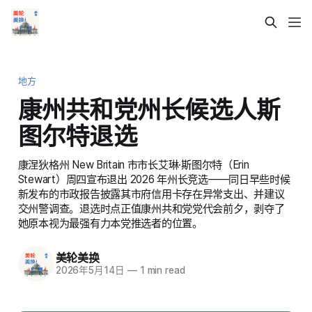
地方
康州共和党州长候选人斯
图尔特退选
康涅狄格州 New Britain 市市长艾琳·斯图尔特（Erin
Stewart）周四宣布退出 2026 年州长竞选——同日早些时候
新发布的市政报告披露其市府信用卡存在异常支出、并建议
交州警调查。退选时点正值康州共和党党代会前夕，剥夺了
她原本视为最强有力本党推选者的位置。
美轮美换
2026年5月14日
—
1 min read