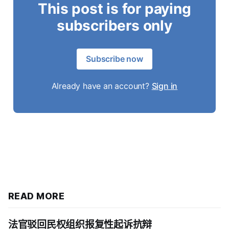
This post is for paying
subscribers only
Subscribe now
Already have an account?
Sign in
READ MORE
法官驳回民权组织报复性起诉抗辩