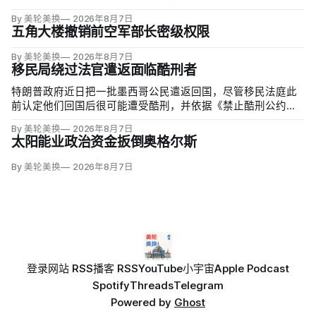
By 美轮美换
2026年8月7日
五角大楼撤销前空军部长密级权限
By 美轮美换
2026年8月7日
移民局绕过法官遣返面临酷刑者
特朗普政府近日把一批墨西哥公民遣返回国，尽管移民法庭此
前认定他们回国后很可能遭受酷刑，并依据《禁止酷刑公约》
给予暂缓遣返保护。知情人士称，移民及海关执法局局长戴维·
By 美轮美换
2026年8月7日
文图雷拉（David Venturella）凭国务院从墨西哥政府取得的
太阳能业政治资金扳倒奥格尔斯
「不受伤害」外交保证，单方面撤销保护；
By 美轮美换
2026年8月7日
登录
网站 RSS
播客 RSS
YouTube
小宇宙
Apple Podcast
Spotify
Threads
Telegram
Powered by
Ghost