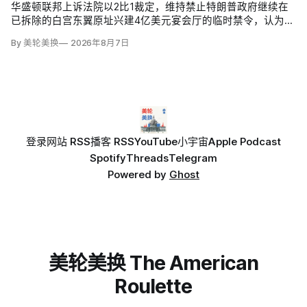
华盛顿联邦上诉法院以2比1裁定，维持禁止特朗普政府继续在
已拆除的白宫东翼原址兴建4亿美元宴会厅的临时禁令，认为该
案足以检验总统是否能绕过国会授权推进大型工程。国家历史
By 美轮美换
2026年8月7日
保护信托去年起诉称，政府未获国会许可便拆除东翼并开建约9
万平方英尺项目。
登录
网站 RSS
播客 RSS
YouTube
小宇宙
Apple Podcast
Spotify
Threads
Telegram
Powered by
Ghost
美轮美换 The American
Roulette