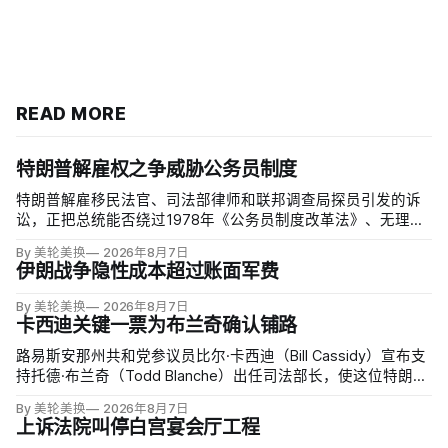
READ MORE
特朗普解雇权之争威胁公务员制度
特朗普解雇移民法官、司法部律师和联邦调查局探员引发的诉
讼，正把总统能否绕过1978年《公务员制度改革法》、无理由
开除联邦雇员的问题推向最高法院。联邦巡回上诉法院今年秋
By 美轮美换
2026年8月7日
天将全院审理两名前移民法官梅根·杰克勒（Megan Jackler）
伊朗战争隐性成本超过账面军费
和布兰登·贾罗赫（Brandon Jaroc…
By 美轮美换
2026年8月7日
卡西迪关键一票为布兰奇确认铺路
路易斯安那州共和党参议员比尔·卡西迪（Bill Cassidy）宣布支
持托德·布兰奇（Todd Blanche）出任司法部长，使这位特朗普
前私人辩护律师基本跨过参议院确认门槛。
By 美轮美换
2026年8月7日
上诉法院叫停白宫宴会厅工程