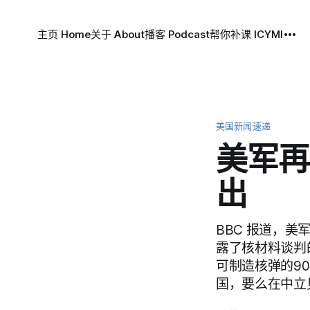
主页 Home
关于 About
播客 Podcast
帮你补课 ICYMI
美国新闻速递
美军再
出
BBC 报道，
露了核材料谈判
可制造核弹的9
国，要么在中立