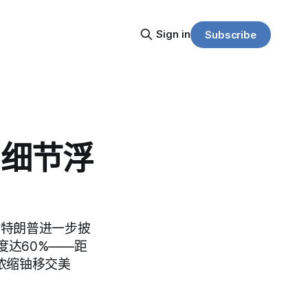
Sign in
Subscribe
判细节浮
时特朗普进一步披
度达60%——距
浓缩铀移交美