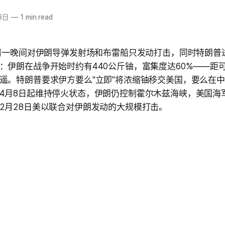
6日
—
1 min read
军周一晚间对伊朗导弹发射场和布雷船只发动打击，同时特朗普
：伊朗在战争开始时约有440公斤铀，富集度达60%——距可
遥。特朗普要求伊方要么"立即"将浓缩铀移交美国，要么在
4月8日起维持停火状态，伊朗仍控制霍尔木兹海峡，美国海
2月28日美以联合对伊朗发动的大规模打击。