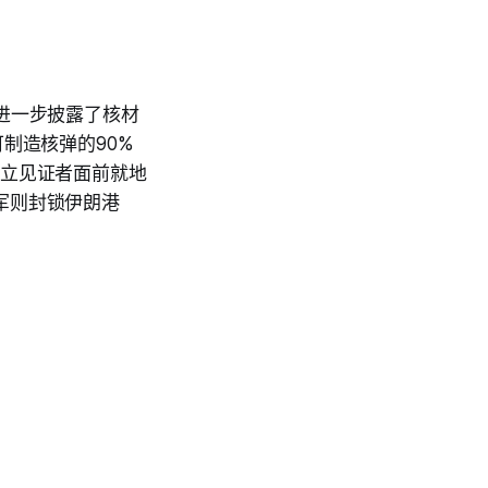
进一步披露了核材
制造核弹的90%
中立见证者面前就地
军则封锁伊朗港