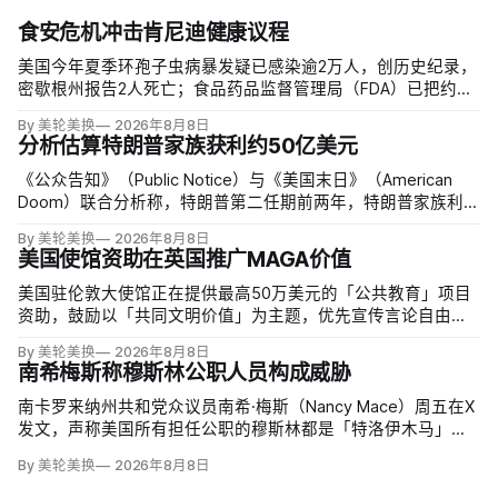
食安危机冲击肯尼迪健康议程
美国今年夏季环孢子虫病暴发疑已感染逾2万人，创历史纪录，
密歇根州报告2人死亡；食品药品监督管理局（FDA）已把约
6000例病例与泰勒农场从墨西哥中部进口的卷心莴苣联系起
By 美轮美换
2026年8月8日
来，但其余来源仍未查清。
分析估算特朗普家族获利约50亿美元
《公众告知》（Public Notice）与《美国末日》（American
Doom）联合分析称，特朗普第二任期前两年，特朗普家族利润
与资产增值保守估计约50亿美元，其中数字资产业务收入超过
By 美轮美换
2026年8月8日
22.5亿美元、外国授权业务2025年收入6100万美元；
美国使馆资助在英国推广MAGA价值
美国驻伦敦大使馆正在提供最高50万美元的「公共教育」项目
资助，鼓励以「共同文明价值」为主题，优先宣传言论自由、
有限政府、正当程序、陪审团审判、财产权和经同意征税等理
By 美轮美换
2026年8月8日
念。英国自由民主党议员丽莎·斯玛特（Lisa Smart）指责特朗
南希梅斯称穆斯林公职人员构成威胁
普政府用「MAGA资金」干预英国民主；
南卡罗来纳州共和党众议员南希·梅斯（Nancy Mace）周五在X
发文，声称美国所有担任公职的穆斯林都是「特洛伊木马」，
并对国家安全和共和国构成威胁，最后写道「我们拒绝沉
By 美轮美换
2026年8月8日
默」。截至浏览器核验时，这条帖子获得约440万次浏览、6.2
万次点赞、1万次转发和7800条回复。