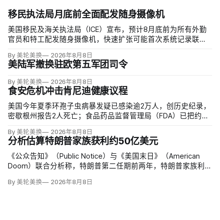
移民执法局月底前全面配发随身摄像机
美国移民及海关执法局（ICE）宣布，预计8月底前为所有外勤
官员和特工配发随身摄像机，快速扩张可能首次系统记录联邦
移民执法现场；但公众能否看到录像，仍主要由该机构决定。
By 美轮美换
2026年8月8日
代理局长戴维·文图雷拉（David J. Venturella）称，涉及羁押中
美陆军撤换驻欧第五军团司令
重伤或死亡的录像若影响调查或隐私即…
By 美轮美换
2026年8月8日
食安危机冲击肯尼迪健康议程
美国今年夏季环孢子虫病暴发疑已感染逾2万人，创历史纪录，
密歇根州报告2人死亡；食品药品监督管理局（FDA）已把约
6000例病例与泰勒农场从墨西哥中部进口的卷心莴苣联系起
By 美轮美换
2026年8月8日
来，但其余来源仍未查清。
分析估算特朗普家族获利约50亿美元
《公众告知》（Public Notice）与《美国末日》（American
Doom）联合分析称，特朗普第二任期前两年，特朗普家族利润
与资产增值保守估计约50亿美元，其中数字资产业务收入超过
By 美轮美换
2026年8月8日
22.5亿美元、外国授权业务2025年收入6100万美元；