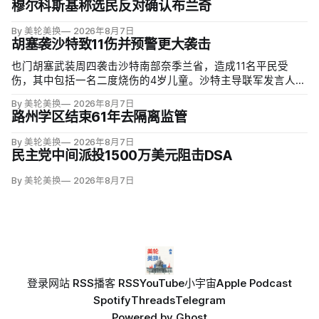
穆尔科斯基称选民反对确认布兰奇
By 美轮美换
2026年8月7日
胡塞袭沙特致11伤并预警更大袭击
也门胡塞武装周四袭击沙特南部奈季兰省，造成11名平民受
伤，其中包括一名二度烧伤的4岁儿童。沙特主导联军发言人图
尔基·马利基（Turki al-Maliki）指控胡塞武装无差别炮击民用
By 美轮美换
2026年8月7日
区；
路州学区结束61年去隔离监管
By 美轮美换
2026年8月7日
民主党中间派投1500万美元阻击DSA
By 美轮美换
2026年8月7日
登录
网站 RSS
播客 RSS
YouTube
小宇宙
Apple Podcast
Spotify
Threads
Telegram
Powered by
Ghost