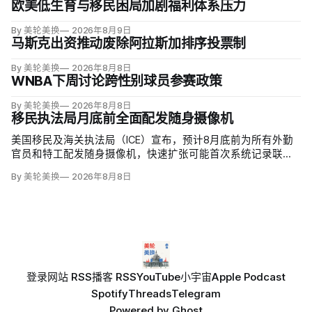
欧美低生育与移民困局加剧福利体系压力
By 美轮美换
2026年8月9日
马斯克出资推动废除阿拉斯加排序投票制
By 美轮美换
2026年8月8日
WNBA下周讨论跨性别球员参赛政策
By 美轮美换
2026年8月8日
移民执法局月底前全面配发随身摄像机
美国移民及海关执法局（ICE）宣布，预计8月底前为所有外勤
官员和特工配发随身摄像机，快速扩张可能首次系统记录联邦
移民执法现场；但公众能否看到录像，仍主要由该机构决定。
By 美轮美换
2026年8月8日
代理局长戴维·文图雷拉（David J. Venturella）称，涉及羁押中
重伤或死亡的录像若影响调查或隐私即…
登录
网站 RSS
播客 RSS
YouTube
小宇宙
Apple Podcast
Spotify
Threads
Telegram
Powered by
Ghost