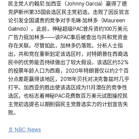
民主党人约翰尼·加西亚（Johnny Garcia）赢得了德
克萨斯州第35国会选区民主党初选，击败了因反犹言
论引发全国谴责的竞争对手毛琳·加林多（Maureen
Galindo）。此前，神秘超级PAC曾斥资约100万美元
广告力挺加林多——该PAC事后被查出与共和党资金
存在关联。尽管如此，加林多仍落败。分析人士指
出，共和党在重新划定该选区时，对特朗普在西裔选
民中的优势能否持续做出了较大假设。该选区约52%
的投票年龄人口为西裔，2020年特朗普仅以约2个百
分点差距赢得该地区，2018年贝托对决克鲁兹时几乎
打平。加西亚的胜出使该选区成为11月潜在的竞争性
选区，也标志着神秘PAC花费数百万美元试图操控民
主党初选提名以期削弱民主党普选实力的计划宣告失
败。
📄 NBC News