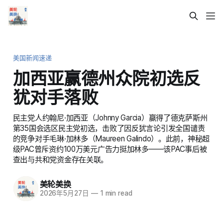
美国新闻速递
加西亚赢德州众院初选反
犹对手落败
民主党人约翰尼·加西亚（Johnny Garcia）赢得了德克萨斯州
第35国会选区民主党初选，击败了因反犹言论引发全国谴责
的竞争对手毛琳·加林多（Maureen Galindo）。此前，神秘超
级PAC曾斥资约100万美元广告力挺加林多——该PAC事后被
查出与共和党资金存在关联。
美轮美换
2026年5月27日
—
1 min read