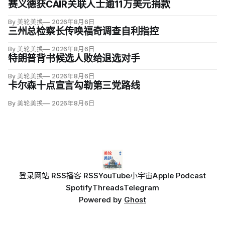
赛义德获CAIR关联人士逾11万美元捐款
By 美轮美换
2026年8月6日
三州总检察长传唤福奇调查自利指控
By 美轮美换
2026年8月6日
特朗普背书候选人败给退选对手
By 美轮美换
2026年8月6日
卡尔森十点宣言勾勒第三党路线
By 美轮美换
2026年8月6日
登录
网站 RSS
播客 RSS
YouTube
小宇宙
Apple Podcast
Spotify
Threads
Telegram
Powered by
Ghost