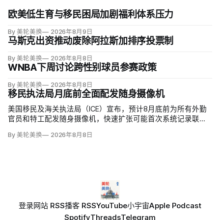
欧美低生育与移民困局加剧福利体系压力
By 美轮美换
2026年8月9日
马斯克出资推动废除阿拉斯加排序投票制
By 美轮美换
2026年8月8日
WNBA下周讨论跨性别球员参赛政策
By 美轮美换
2026年8月8日
移民执法局月底前全面配发随身摄像机
美国移民及海关执法局（ICE）宣布，预计8月底前为所有外勤
官员和特工配发随身摄像机，快速扩张可能首次系统记录联邦
移民执法现场；但公众能否看到录像，仍主要由该机构决定。
By 美轮美换
2026年8月8日
代理局长戴维·文图雷拉（David J. Venturella）称，涉及羁押中
重伤或死亡的录像若影响调查或隐私即…
登录
网站 RSS
播客 RSS
YouTube
小宇宙
Apple Podcast
Spotify
Threads
Telegram