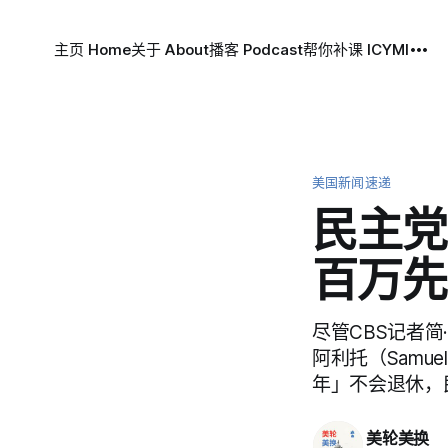
主页 Home
关于 About
播客 Podcast
帮你补课 ICYMI
美国新闻速递
民主党
百万先
尽管CBS记者简
阿利托（Samuel
年」不会退休，民
美轮美换