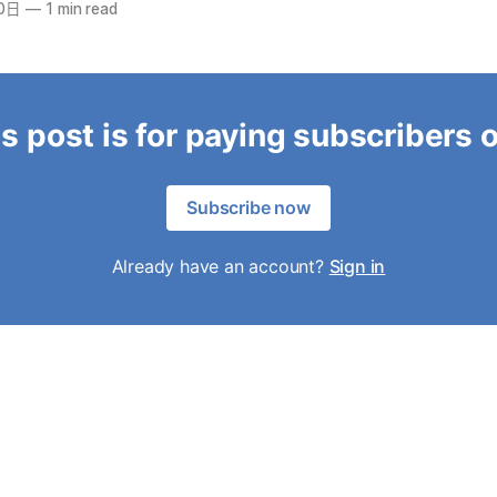
0日
—
1 min read
s post is for paying subscribers 
Subscribe now
Already have an account?
Sign in