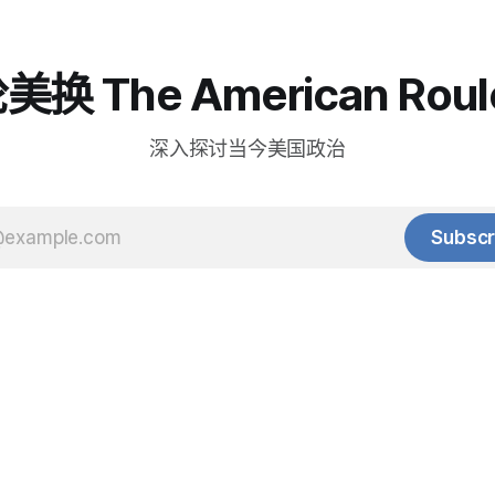
换 The American Roul
深入探讨当今美国政治
Subscr
© 2025 Baihua Media LLC. All rights reserved.