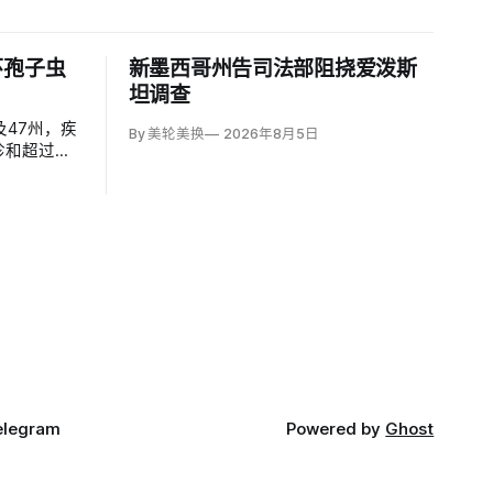
环孢子虫
新墨西哥州告司法部阻挠爱泼斯
坦调查
47州，疾
By 美轮美换
2026年8月5日
诊和超过
3000例；
有严重基础
elegram
Powered by
Ghost