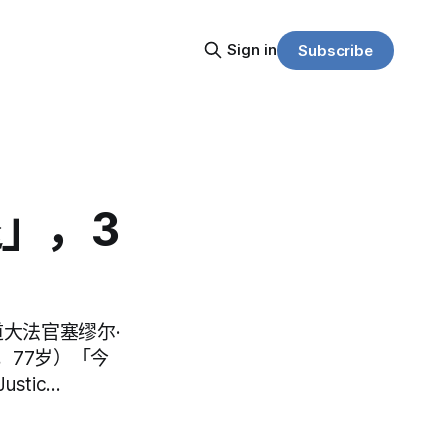
Sign in
Subscribe
」，3
道大法官塞缪尔·
as，77岁）「今
tic…