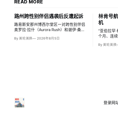
READ MORE
路州跨性别伴侣遇袭后反遭起诉
林肯号
机
路易斯安那州博西尔堂区一对跨性别伴侣
奥罗拉·拉什（Aurora Rush）和谢伊·桑德
“亚伯拉罕
斯（Shae Sanders）称，两人5月31日在
个月、连续
By 美轮美换
2026年8月5日
公园使用公共女厕后遭一群人围殴；桑德
名水兵和
By 美轮美换
斯一度失去意识、眼部缝四针，拉什出现
劳、补给
脑震荡和多处伤势。
事故风险。
仅两次靠港
暂停靠阿
登录
网站