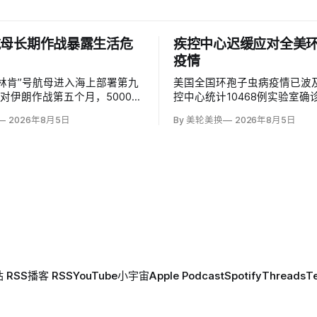
航母长期作战暴露生活危
疾控中心迟缓应对全美
疫情
·林肯”号航母进入海上部署第九
美国全国环孢子虫病疫情已波及
对伊朗作战第五个月，5000多
控中心统计10468例实验室确
海军陆战队员家属警告，长期疲
12255例疑似病例，合计接近2
2026年8月5日
By 美轮美换
2026年8月5日
不足和恶劣生活条件正增加致命
500多人住院，密歇根州两名
该舰自去年11月离开圣迭戈后
病患者死亡。
，7月在海上连续208天后才短
曼；
 RSS
播客 RSS
YouTube
小宇宙
Apple Podcast
Spotify
Threads
T