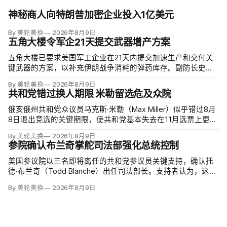
神秘商人向特朗普加密企业投入1亿美元
By 美轮美换
2026年8月9日
五角大楼令军企21天提交武器增产方案
五角大楼已要求美国军工企业在21天内提交加速生产和交付关
键武器的方案，以补充伊朗战争消耗的弹药库存。副防长史蒂
夫·范伯格（Steve Feinberg）在备忘录中称，多年研发周期不
By 美轮美换
2026年8月9日
可接受，必须立即扩大产能；
共和党错过换人期限 米勒留选危及众院
俄亥俄州共和党众议员马克斯·米勒（Max Miller）似乎错过8月
8日退出竞选的关键期限，使共和党基本失去在11月选票上更换
候选人的最后实际机会。米勒被前妻艾米莉·莫雷诺（Emily
By 美轮美换
2026年8月9日
Moreno）指控家暴并予以否认，众院道德委员会同时调查他是
参院确认布兰奇掌舵司法部强化总统控制
否涉及家庭暴力、虐待或非法用药。
美国参议院以三名即将离任的共和党参议员关键支持，确认托
德·布兰奇（Todd Blanche）出任司法部长。支持者认为，这位
特朗普前私人刑事辩护律师因获总统信任，反而最可能劝阻其
By 美轮美换
2026年8月9日
冲动；