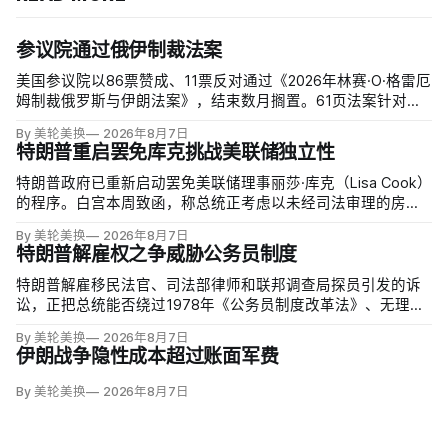
参议院通过俄伊制裁法案
美国参议院以86票赞成、11票反对通过《2026年林赛·O·格雷厄
姆制裁俄罗斯与伊朗法案》，结束数月搁置。61页法案针对俄
罗斯油气的主要买家，并扩大对俄领导层、家属和寡头的制
By 美轮美换
2026年8月7日
裁；同时授权对购买俄油气最多的五个国家实施定向关税，意
特朗普重启罢免库克挑战美联储独立性
在切断支持俄乌战争的能源收入。
特朗普政府已重新启动罢免美联储理事丽莎·库克（Lisa Cook）
的程序。白宫本周致函，称总统正考虑以未经司法审理的房贷
欺诈指控和「重大过失」为由将她免职，并给她三周回应。
By 美轮美换
2026年8月7日
特朗普解雇权之争威胁公务员制度
特朗普解雇移民法官、司法部律师和联邦调查局探员引发的诉
讼，正把总统能否绕过1978年《公务员制度改革法》、无理由
开除联邦雇员的问题推向最高法院。联邦巡回上诉法院今年秋
By 美轮美换
2026年8月7日
天将全院审理两名前移民法官梅根·杰克勒（Megan Jackler）
伊朗战争隐性成本超过账面军费
和布兰登·贾罗赫（Brandon Jaroc…
By 美轮美换
2026年8月7日