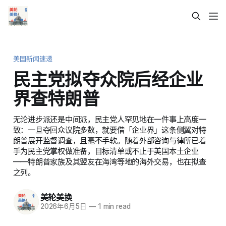
美国新闻速递
民主党拟夺众院后经企业
界查特朗普
无论进步派还是中间派，民主党人罕见地在一件事上高度一
致：一旦夺回众议院多数，就要借「企业界」这条侧翼对特
朗普展开监督调查，且毫不手软。随着外部咨询与律所已着
手为民主党掌权做准备，目标清单或不止于美国本土企业
——特朗普家族及其盟友在海湾等地的海外交易，也在拟查
之列。
美轮美换
2026年6月5日
—
1 min read