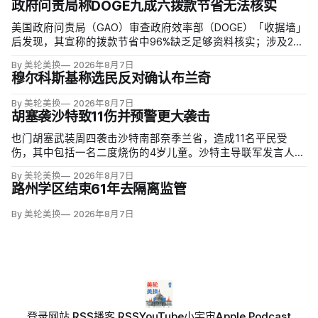
政府问责局称DOGE九成六拨款节省无法核实
美国政府问责局（GAO）审查政府效率部（DOGE）「收据墙」
后发现，其宣称的拨款节省中96%缺乏足够资料核实；涉及274
亿美元节省的2503份合同并未采取终止行动，所谓合同节省约
By 美轮美换
2026年8月7日
三分之二无法验证或不符合其公开方法，264份拟终止租约中
穆尔科斯基称选民反对确认布兰奇
108份早已进入终止流程。
By 美轮美换
2026年8月7日
胡塞袭沙特致11伤并预警更大袭击
也门胡塞武装周四袭击沙特南部奈季兰省，造成11名平民受
伤，其中包括一名二度烧伤的4岁儿童。沙特主导联军发言人图
尔基·马利基（Turki al-Maliki）指控胡塞武装无差别炮击民用
By 美轮美换
2026年8月7日
区；
路州学区结束61年去隔离监管
By 美轮美换
2026年8月7日
登录
网站 RSS
播客 RSS
YouTube
小宇宙
Apple Podcast