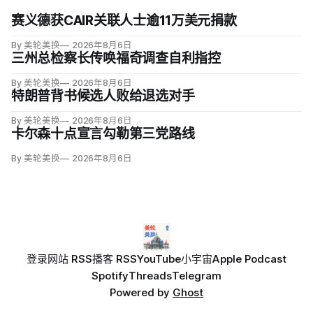
赛义德获CAIR关联人士逾11万美元捐款
By 美轮美换
2026年8月6日
三州总检察长传唤福奇调查自利指控
By 美轮美换
2026年8月6日
特朗普背书候选人败给退选对手
By 美轮美换
2026年8月6日
卡尔森十点宣言勾勒第三党路线
By 美轮美换
2026年8月6日
登录
网站 RSS
播客 RSS
YouTube
小宇宙
Apple Podcast
Spotify
Threads
Telegram
Powered by
Ghost