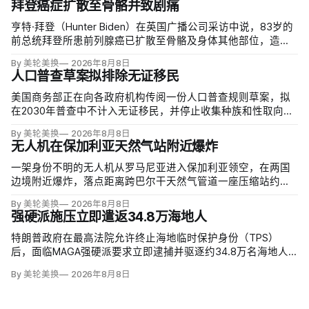
拜登癌症扩散至骨骼并致剧痛
亨特·拜登（Hunter Biden）在英国广播公司采访中说，83岁的
前总统拜登所患前列腺癌已扩散至骨骼及身体其他部位，造成
剧烈疼痛，并在多个方面严重影响生活。他谈到父亲病情时落
By 美轮美换
2026年8月8日
泪，称家人看着这一过程「非常难过」，也希望父亲能更多表
人口普查草案拟排除无证移民
达不适。
美国商务部正在向各政府机构传阅一份人口普查规则草案，拟
在2030年普查中不计入无证移民，并停止收集种族和性取向数
据，理由是避免个人问题造成「扭曲」。草案称无证移民不属
By 美轮美换
2026年8月8日
于「真正居民」、政治共同体成员或在美通常居住者；落实政
无人机在保加利亚天然气站附近爆炸
策很可能需要恢复公民身份问题。
一架身份不明的无人机从罗马尼亚进入保加利亚领空，在两国
边境附近爆炸，落点距离跨巴尔干天然气管道一座压缩站约
1000米；无人伤亡，基础设施未受损。保加利亚总理鲁门·拉德
By 美轮美换
2026年8月8日
夫说，罗马尼亚边防警察听到无人机噪音，保方巡逻队听到巨
强硬派施压立即遣返34.8万海地人
响，但两国防空系统均未发现目标。
特朗普政府在最高法院允许终止海地临时保护身份（TPS）
后，面临MAGA强硬派要求立即逮捕并驱逐约34.8万名海地人
的压力。国土安全部把执法重点放在俄亥俄州斯普林菲尔德，
By 美轮美换
2026年8月8日
至少50名海地人被叫到移民办公室并佩戴脚踝监控器，但突袭
尚未出现。