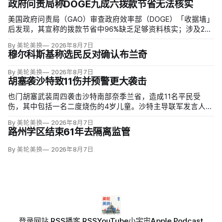
政府问责局称DOGE九成六拨款节省无法核实
美国政府问责局（GAO）审查政府效率部（DOGE）「收据墙」
后发现，其宣称的拨款节省中96%缺乏足够资料核实；涉及274
亿美元节省的2503份合同并未采取终止行动，所谓合同节省约
By 美轮美换
2026年8月7日
三分之二无法验证或不符合其公开方法，264份拟终止租约中
穆尔科斯基称选民反对确认布兰奇
108份早已进入终止流程。
By 美轮美换
2026年8月7日
胡塞袭沙特致11伤并预警更大袭击
也门胡塞武装周四袭击沙特南部奈季兰省，造成11名平民受
伤，其中包括一名二度烧伤的4岁儿童。沙特主导联军发言人图
尔基·马利基（Turki al-Maliki）指控胡塞武装无差别炮击民用
By 美轮美换
2026年8月7日
区；
路州学区结束61年去隔离监管
By 美轮美换
2026年8月7日
登录
网站 RSS
播客 RSS
YouTube
小宇宙
Apple Podcast