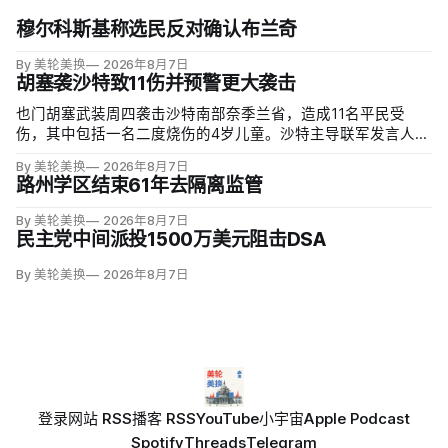
穆尔科斯基称选民反对确认布兰奇
By 美轮美换
2026年8月7日
胡塞袭沙特致11伤并预警更大袭击
也门胡塞武装周四袭击沙特南部奈季兰省，造成11名平民受
伤，其中包括一名二度烧伤的4岁儿童。沙特主导联军发言人图
尔基·马利基（Turki al-Maliki）指控胡塞武装无差别炮击民用
By 美轮美换
2026年8月7日
区；
路州学区结束61年去隔离监管
By 美轮美换
2026年8月7日
民主党中间派投1500万美元阻击DSA
By 美轮美换
2026年8月7日
登录
网站 RSS
播客 RSS
YouTube
小宇宙
Apple Podcast
Spotify
Threads
Telegram