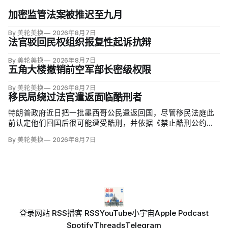
加密监管法案被推迟至九月
By 美轮美换
2026年8月7日
法官驳回民权组织报复性起诉抗辩
By 美轮美换
2026年8月7日
五角大楼撤销前空军部长密级权限
By 美轮美换
2026年8月7日
移民局绕过法官遣返面临酷刑者
特朗普政府近日把一批墨西哥公民遣返回国，尽管移民法庭此
前认定他们回国后很可能遭受酷刑，并依据《禁止酷刑公约》
给予暂缓遣返保护。知情人士称，移民及海关执法局局长戴维·
By 美轮美换
2026年8月7日
文图雷拉（David Venturella）凭国务院从墨西哥政府取得的
「不受伤害」外交保证，单方面撤销保护；
登录
网站 RSS
播客 RSS
YouTube
小宇宙
Apple Podcast
Spotify
Threads
Telegram