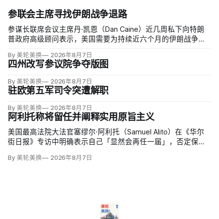
参联会主席寻找伊朗战争退路
参谋长联席会议主席丹·凯恩（Dan Caine）近几周私下向特朗
普政府高级顾问表示，美国需要为持续近六个月的伊朗战争寻
找「退路」：现有升级方案可能反噬，单靠空袭无法迫使德黑
By 美轮美换
2026年8月7日
兰接受特朗普设定的目标。
四州改写参议院争夺版图
By 美轮美换
2026年8月7日
驻欧第五军司令突遭解职
By 美轮美换
2026年8月7日
阿利托称将留任并阐释实用原旨主义
美国最高法院大法官塞缪尔·阿利托（Samuel Alito）在《华尔
街日报》专访中明确表示自己「显然会再任一届」，否定保守
派要求他趁共和党掌控参议院时退休、让特朗普提名年轻继任
By 美轮美换
2026年8月7日
者的呼声。76岁的阿利托称这类催退提醒他生命有限，却也暗
含法官可以互换的误解。