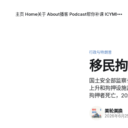
主页 Home
关于 About
播客 Podcast
帮你补课 ICYMI
行政与特朗普
移民拘
国土安全部监察
上升和拘押设施武
拘押者死亡，2025
美轮美换
2026年6月2