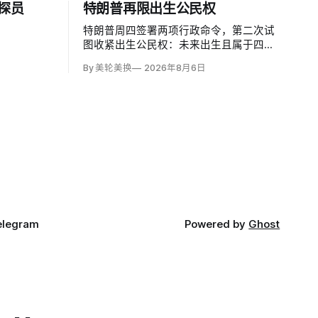
探员
特朗普再限出生公民权
特朗普周四签署两项行政命令，第二次试
图收紧出生公民权：未来出生且属于四类
情形的儿童将受影响，包括部分外国外交
By 美轮美换
2026年8月6日
人员的子女、被认定为「敌国侨民」或联
邦恐怖组织成员的子女、以欺骗方式专程
赴美生产者的子女，以及国会未来修改法
律后在美国领地出生者。
elegram
Powered by
Ghost