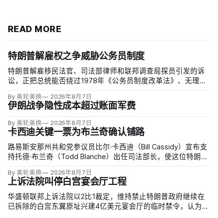
READ MORE
特朗普解雇权之争威胁公务员制度
特朗普解雇移民法官、司法部律师和联邦调查局探员引发的诉
讼，正把总统能否绕过1978年《公务员制度改革法》、无理由
开除联邦雇员的问题推向最高法院。联邦巡回上诉法院今年秋
By 美轮美换
2026年8月7日
天将全院审理两名前移民法官梅根·杰克勒（Megan Jackler）
伊朗战争隐性成本超过账面军费
和布兰登·贾罗赫（Brandon Jaroc…
By 美轮美换
2026年8月7日
卡西迪关键一票为布兰奇确认铺路
路易斯安那州共和党参议员比尔·卡西迪（Bill Cassidy）宣布支
持托德·布兰奇（Todd Blanche）出任司法部长，使这位特朗普
前私人辩护律师基本跨过参议院确认门槛。
By 美轮美换
2026年8月7日
上诉法院叫停白宫宴会厅工程
华盛顿联邦上诉法院以2比1裁定，维持禁止特朗普政府继续在
已拆除的白宫东翼原址兴建4亿美元宴会厅的临时禁令，认为该
案足以检验总统是否能绕过国会授权推进大型工程。国家历史