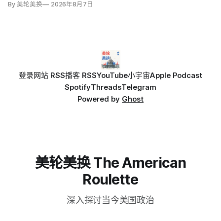
By 美轮美换
2026年8月7日
保护信托去年起诉称，政府未获国会许可便拆除东翼并开建约9
万平方英尺项目。
登录
网站 RSS
播客 RSS
YouTube
小宇宙
Apple Podcast
Spotify
Threads
Telegram
Powered by
Ghost
美轮美换 The American
Roulette
深入探讨当今美国政治