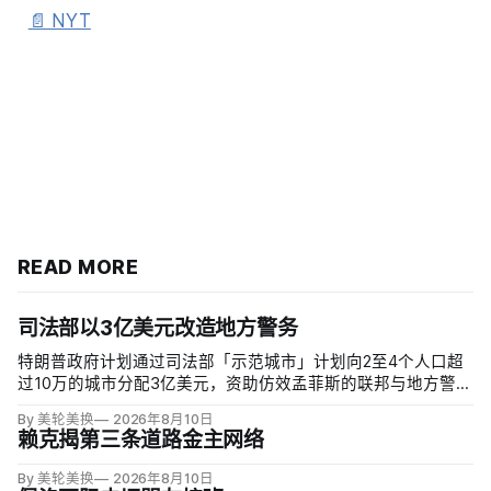
📄 NYT
READ MORE
司法部以3亿美元改造地方警务
特朗普政府计划通过司法部「示范城市」计划向2至4个人口超
过10万的城市分配3亿美元，资助仿效孟菲斯的联邦与地方警力
集中行动。申请城市必须配合联邦移民执法，执行反露宿、反
By 美轮美换
2026年8月10日
游荡和强制治疗等政策，并预先同意在暴力犯罪或「公共骚
赖克揭第三条道路金主网络
乱」激增时偿还未来联邦介入成本。
By 美轮美换
2026年8月10日