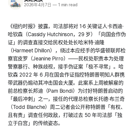
2026年4月7日
—
1 min read
《纽约时报》披露，司法部将对 1·6 关键证人卡西迪·
哈钦森（Cassidy Hutchinson，29 岁）「向国会作伪
证」的调查直接交给民权处处长哈米特·迪隆
（Harmeet Dhillon），绕过本应经手的华盛顿联邦检
察官皮罗（Jeanine Pirro）——民权处职责本为处理
警察暴行、种族歧视，接手伪证案「极不寻常」。哈
钦森 2022 年 6 月在国会作证指控特朗普明知人群携
带武器仍煽动其冲击国会大厦。此案系上周被解雇的
前总检察长邦迪（Pam Bondi）为讨好特朗普启动的
「最后冲刺」之一，接任的代理总检察长托德·布兰奇
（Todd Blanche）周二记者会公开称特朗普「有权、
且有责」调查任何政敌，打破过去 50 年司法部「独
立于白宫」的传统姿态。