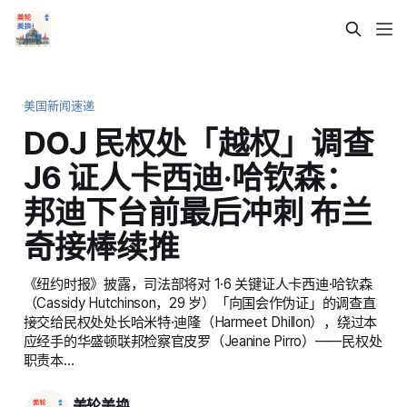
美国新闻速递
DOJ 民权处「越权」调查
J6 证人卡西迪·哈钦森：
邦迪下台前最后冲刺 布兰
奇接棒续推
《纽约时报》披露，司法部将对 1·6 关键证人卡西迪·哈钦森
（Cassidy Hutchinson，29 岁）「向国会作伪证」的调查直
接交给民权处处长哈米特·迪隆（Harmeet Dhillon），绕过本
应经手的华盛顿联邦检察官皮罗（Jeanine Pirro）——民权处
职责本…
美轮美换