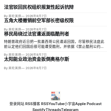
法官驳回民权组织报复性起诉抗辩
By 美轮美换
2026年8月7日
五角大楼撤销前空军部长密级权限
By 美轮美换
2026年8月7日
移民局绕过法官遣返面临酷刑者
特朗普政府近日把一批墨西哥公民遣返回国，尽管移民法庭此
前认定他们回国后很可能遭受酷刑，并依据《禁止酷刑公约》
给予暂缓遣返保护。知情人士称，移民及海关执法局局长戴维·
By 美轮美换
2026年8月7日
文图雷拉（David Venturella）凭国务院从墨西哥政府取得的
太阳能业政治资金扳倒奥格尔斯
「不受伤害」外交保证，单方面撤销保护；
By 美轮美换
2026年8月7日
登录
网站 RSS
播客 RSS
YouTube
小宇宙
Apple Podcast
Spotify
Threads
Telegram