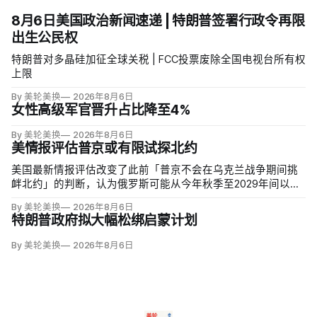
8月6日美国政治新闻速递 | 特朗普签署行政令再限
出生公民权
特朗普对多晶硅加征全球关税 | FCC投票废除全国电视台所有权
上限
By 美轮美换
2026年8月6日
女性高级军官晋升占比降至4%
By 美轮美换
2026年8月6日
美情报评估普京或有限试探北约
美国最新情报评估改变了此前「普京不会在乌克兰战争期间挑
衅北约」的判断，认为俄罗斯可能从今年秋季至2029年间以网
络攻击、无标识武装占领或东翼小规模越境行动试探联盟。有
By 美轮美换
2026年8月6日
限陆地入侵仍属低概率，但风险随时间上升；俄军导弹落入波
特朗普政府拟大幅松绑启蒙计划
兰、无人机进入罗马尼亚已被视为前兆。
By 美轮美换
2026年8月6日