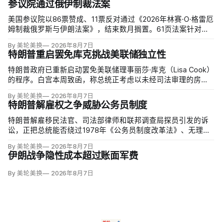
参议院通过俄伊制裁法案
美国参议院以86票赞成、11票反对通过《2026年林赛·O·格雷厄
姆制裁俄罗斯与伊朗法案》，结束数月搁置。61页法案针对俄
罗斯油气的主要买家，并扩大对俄领导层、家属和寡头的制
By 美轮美换
2026年8月7日
裁；同时授权对购买俄油气最多的五个国家实施定向关税，意
特朗普重启罢免库克挑战美联储独立性
在切断支持俄乌战争的能源收入。
特朗普政府已重新启动罢免美联储理事丽莎·库克（Lisa Cook）
的程序。白宫本周致函，称总统正考虑以未经司法审理的房贷
欺诈指控和「重大过失」为由将她免职，并给她三周回应。
By 美轮美换
2026年8月7日
特朗普解雇权之争威胁公务员制度
特朗普解雇移民法官、司法部律师和联邦调查局探员引发的诉
讼，正把总统能否绕过1978年《公务员制度改革法》、无理由
开除联邦雇员的问题推向最高法院。联邦巡回上诉法院今年秋
By 美轮美换
2026年8月7日
天将全院审理两名前移民法官梅根·杰克勒（Megan Jackler）
伊朗战争隐性成本超过账面军费
和布兰登·贾罗赫（Brandon Jaroc…
By 美轮美换
2026年8月7日