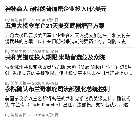
神秘商人向特朗普加密企业投入1亿美元
By 美轮美换
2026年8月9日
五角大楼令军企21天提交武器增产方案
五角大楼已要求美国军工企业在21天内提交加速生产和交付关
键武器的方案，以补充伊朗战争消耗的弹药库存。副防长史蒂
夫·范伯格（Steve Feinberg）在备忘录中称，多年研发周期不
By 美轮美换
2026年8月9日
可接受，必须立即扩大产能；
共和党错过换人期限 米勒留选危及众院
俄亥俄州共和党众议员马克斯·米勒（Max Miller）似乎错过8月
8日退出竞选的关键期限，使共和党基本失去在11月选票上更换
候选人的最后实际机会。米勒被前妻艾米莉·莫雷诺（Emily
By 美轮美换
2026年8月9日
Moreno）指控家暴并予以否认，众院道德委员会同时调查他是
参院确认布兰奇掌舵司法部强化总统控制
否涉及家庭暴力、虐待或非法用药。
美国参议院以三名即将离任的共和党参议员关键支持，确认托
德·布兰奇（Todd Blanche）出任司法部长。支持者认为，这位
特朗普前私人刑事辩护律师因获总统信任，反而最可能劝阻其
By 美轮美换
2026年8月9日
冲动；