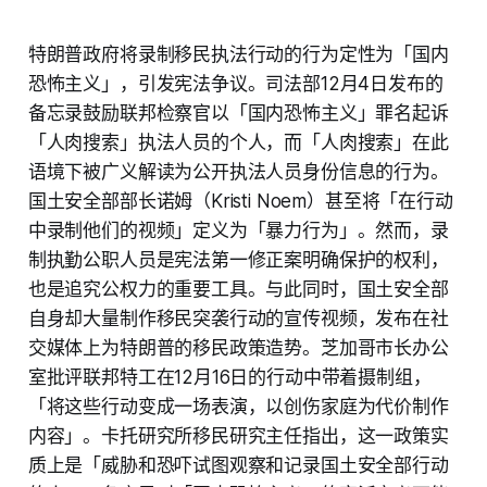
特朗普政府将录制移民执法行动的行为定性为「国内
恐怖主义」，引发宪法争议。司法部12月4日发布的
备忘录鼓励联邦检察官以「国内恐怖主义」罪名起诉
「人肉搜索」执法人员的个人，而「人肉搜索」在此
语境下被广义解读为公开执法人员身份信息的行为。
国土安全部部长诺姆（Kristi Noem）甚至将「在行动
中录制他们的视频」定义为「暴力行为」。然而，录
制执勤公职人员是宪法第一修正案明确保护的权利，
也是追究公权力的重要工具。与此同时，国土安全部
自身却大量制作移民突袭行动的宣传视频，发布在社
交媒体上为特朗普的移民政策造势。芝加哥市长办公
室批评联邦特工在12月16日的行动中带着摄制组，
「将这些行动变成一场表演，以创伤家庭为代价制作
内容」。卡托研究所移民研究主任指出，这一政策实
质上是「威胁和恐吓试图观察和记录国土安全部行动