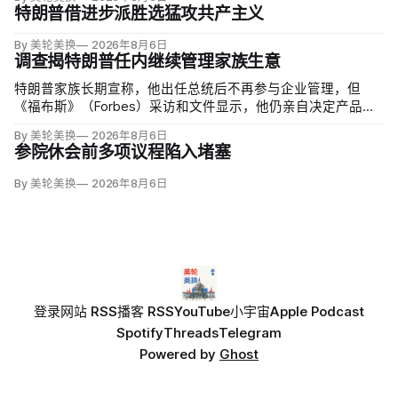
特朗普借进步派胜选猛攻共产主义
By 美轮美换
2026年8月6日
调查揭特朗普任内继续管理家族生意
特朗普家族长期宣称，他出任总统后不再参与企业管理，但
《福布斯》（Forbes）采访和文件显示，他仍亲自决定产品标
识、球场景观、资本开支与资产出售，并同儿子、员工、合作
By 美轮美换
2026年8月6日
伙伴乃至外国领导人谈生意。
参院休会前多项议程陷入堵塞
By 美轮美换
2026年8月6日
登录
网站 RSS
播客 RSS
YouTube
小宇宙
Apple Podcast
Spotify
Threads
Telegram
Powered by
Ghost