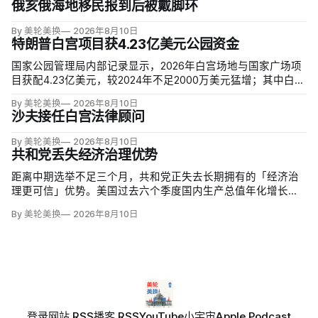
俄亥俄海地移民报到后被戴脚环
By 美轮美换
2026年8月10日
特朗普白宫项目获4.23亿美元公园资金
国家公园管理局内部记录显示，2026年白宫场地与国家广场项
目获配4.23亿美元，较2024年不足2000万美元猛增；其中白宫
场地3.23亿美元，增幅近5000%。同期黄石、优胜美地、大峡
By 美轮美换
2026年8月10日
谷等数十座公园资金下降，白宫与国家广场的额度甚至超过九
沙夫接任白宫法律顾问
处知名公园总和。
By 美轮美换
2026年8月10日
共和党丢失经济治理优势
距离中期选举不足三个月，共和党正失去长期拥有的「经济治
理更可信」优势。美国过去六个季度国内生产总值年化增长
1.9%，失业率仍仅4.1%，股市和消费也保持韧性，但6月通胀达
By 美轮美换
2026年8月10日
3.5%，恰好吞掉同期工资涨幅；约四分之三受访者仍认为经济
表现一般或糟糕。
登录
网站 RSS
播客 RSS
YouTube
小宇宙
Apple Podcast