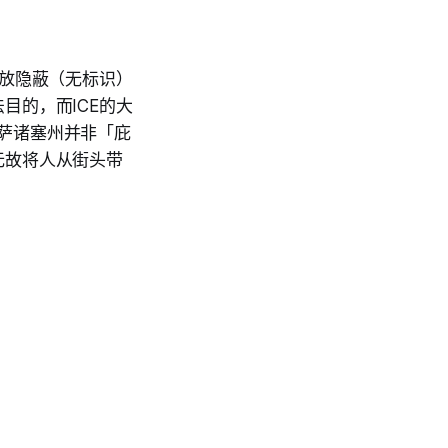
发放隐蔽（无标识）
目的，而ICE的大
马萨诸塞州并非「庇
无故将人从街头带