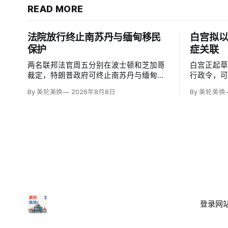
READ MORE
法院放行终止南苏丹与缅甸移民
白宫拟
保护
症关联
两名联邦法官周五分别在波士顿和芝加哥
白宫正起
裁定，特朗普政府可终止南苏丹与缅甸公
行政令，
民的临时保护身份（TPS），使约232名
邮报》和
By 美轮美换
2026年8月8日
By 美轮美换
南苏丹人和约4000名缅甸人失去免遭遣返
接种计划
和在美工作的临时保障。两国分别因长期
容仍可能
武装冲突及2021年军事政变后动荡而获指
童的高质
定；国土安全部去年11月决定取消保护。
闭症，相
性研究，
登录
网站