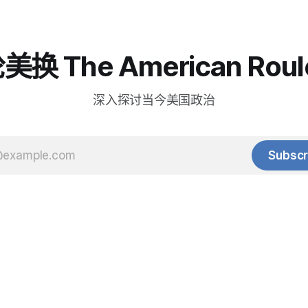
换 The American Roul
深入探讨当今美国政治
Subscr
© 2025 Baihua Media LLC. All rights reserved.