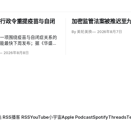
以行政令重提疫苗与自闭
加密监管法案被推迟至
By 美轮美换
2026年8月7日
草一项围绕疫苗与自闭症关系的
可能最快下周发布；据《华盛顿
彭博社报道，草案涉及儿童疫苗
2026年8月8日
、自闭症研究和家长选择权，内
变化。数十项覆盖全球数百万儿
量研究均未发现儿童疫苗导致自
关说法源自一项后来撤稿的欺诈
作者也被吊销执照。
 RSS
播客 RSS
YouTube
小宇宙
Apple Podcast
Spotify
Threads
T