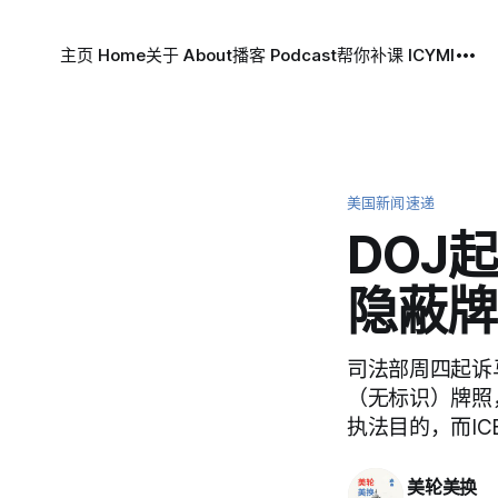
主页 Home
关于 About
播客 Podcast
帮你补课 ICYMI
美国新闻速递
DOJ
隐蔽牌
司法部周四起诉
（无标识）牌照
执法目的，而I
美轮美换