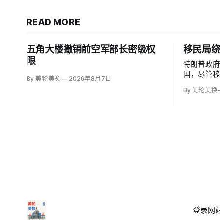
READ MORE
五角大楼撤销前空军部长密级权
移民局
限
特朗普政
国，尽管
By 美轮美换
2026年8月7日
可能遭受
By 美轮美换
给予暂缓
海关执法局
Ventur
「不受伤
护；
登录
网站