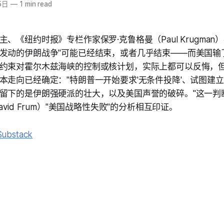
5日
—
1 min read
《纽约时报》专栏作家保罗·克鲁格曼（Paul Krugman）在其 
发动的伊朗战争"可能已经结束，或者几乎结束——而美国输
约束对霍尔木兹海峡的控制或核计划，实际上都可以反悔，
本走向已经确定："特朗普一开始要求'无条件投降'、试图建
留下的是伊朗强硬派的壮大，以及美国声誉的破碎。"这一判
avid Frum）"美国战略性失败"的分析相互印证。
Substack