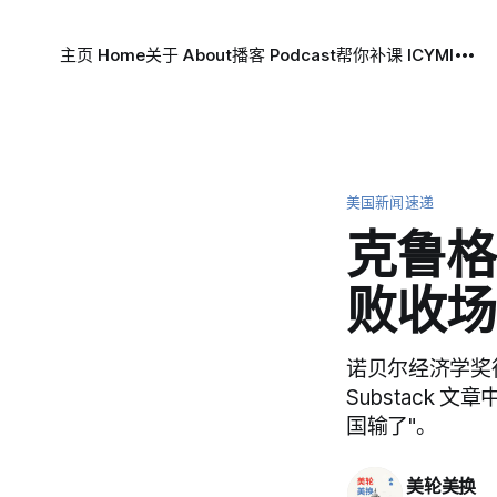
主页 Home
关于 About
播客 Podcast
帮你补课 ICYMI
美国新闻速递
克鲁格
败收场
诺贝尔经济学奖得
Substack
国输了"。
美轮美换