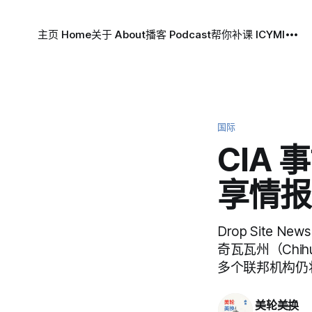
主页 Home
关于 About
播客 Podcast
帮你补课 ICYMI
国际
CIA
享情报
Drop Site
奇瓦瓦州（Chi
多个联邦机构仍将进
美轮美换