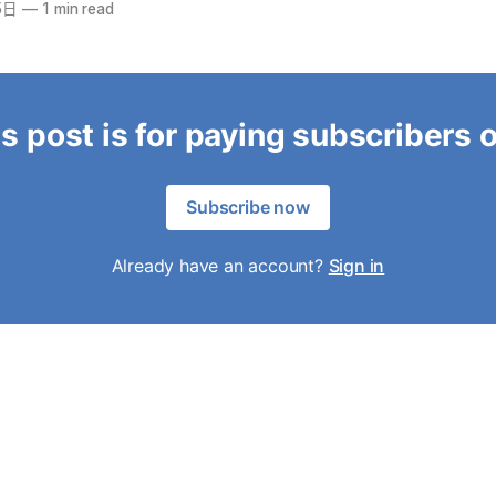
5日
—
1 min read
s post is for paying subscribers 
Subscribe now
Already have an account?
Sign in