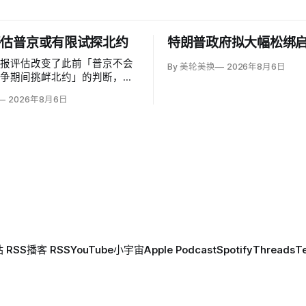
评估普京或有限试探北约
特朗普政府拟大幅松绑
情报评估改变了此前「普京不会
By 美轮美换
2026年8月6日
战争期间挑衅北约」的判断，认
能从今年秋季至2029年间以网
2026年8月6日
无标识武装占领或东翼小规模越
探联盟。有限陆地入侵仍属低概
险随时间上升；俄军导弹落入波
机进入罗马尼亚已被视为前兆。
 RSS
播客 RSS
YouTube
小宇宙
Apple Podcast
Spotify
Threads
T