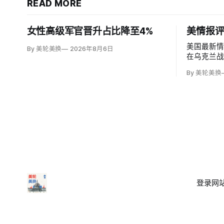
READ MORE
女性高级军官晋升占比降至4%
美情报
美国最新
By 美轮美换
2026年8月6日
在乌克兰
为俄罗斯可
By 美轮美换
络攻击、
境行动试
率，但风
兰、无人
登录
网站