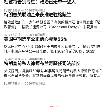
杜塞特告别专栏：政治已无单一敌人
By 美轮美换
2026年8月8日
特朗普关联油企未获准进驻格陵兰
格陵兰政府向一家与特朗普圈子有关的得州石油公司发出「强
烈警告」：格陵兰能源公司（Greenland Energy）未获批准，
便把勘探设备运抵东海岸詹姆森地。该公司去年成立，声称当
By 美轮美换
2026年8月8日
地可能蕴藏价值1万亿美元原油，拟投资6000万美元钻两口
美国中期选举公正信心降至55%
井；
皮尤研究中心7月对3554名美国成年人调查显示，仅55%相信
11月中期选举将公平且准确，低于2024年前的61%、2022年的
64%和2020年的59%。与过去明显党派分裂不同，共和党及倾
By 美轮美换
2026年8月8日
向共和党者为55%，民主党及倾向民主党者为58%；
特朗普前私人律师布兰奇获任司法部长
参议院周六凌晨以50票对49票确认特朗普前私人律师托德·布兰
奇出任司法部长，将其自春季以来的代理身份正式化。所有出
席的民主党参议员反对，共和党人丽莎·穆尔科斯基和苏珊·柯林
By 美轮美换
2026年8月8日
斯倒戈；长期因健康缺席的米奇·麦康奈尔未投票。比尔·卡西迪
最终支持，使提名得以过关。