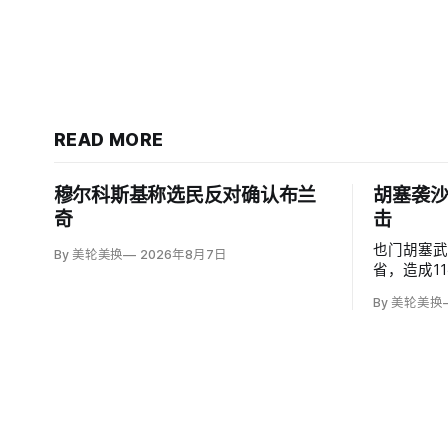
READ MORE
穆尔科斯基称选民反对确认布兰
胡塞袭沙
奇
击
也门胡塞
By 美轮美换
2026年8月7日
省，造成1
度烧伤的4
By 美轮美换
图尔基·马利基
武装无差