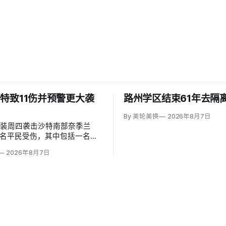
特致11伤并预警更大袭
路州学区结束61年去隔
By 美轮美换
2026年8月7日
武装周四袭击沙特南部奈季兰
1名平民受伤，其中包括一名二
岁儿童。沙特主导联军发言人
2026年8月7日
（Turki al-Maliki）指控胡塞
别炮击民用区；