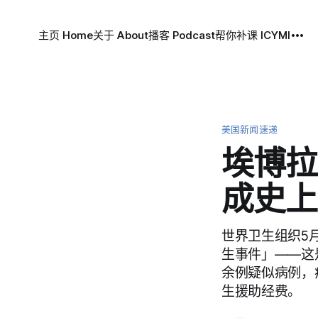
主页 Home
关于 About
播客 Podcast
帮你补课 ICYMI
美国新闻速递
埃博拉
成史上
世界卫生组织5
生事件」——这
余例疑似病例，
生援助经费。