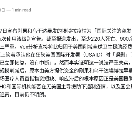
8日
—
1 min read
17日宣布刚果和乌干达暴发的埃博拉疫情为「国际关注的突
九次使用该级别宣告。截至报道发出，至少220人死亡、900
三严重。Vox分析直接将此归因于美国削减全球卫生援助经费
议上笑着承认他在狂砍美国国际开发署（USAID）时「误删
已立即恢复，没有中断」。然而事实证明这一说法严重失实。U
规模削减后，原本由美方提供资金的刚果和乌干达埃博拉早
场医疗人员直指物资短缺、响应滞后的根本原因正是美国援助
HO和国际机构能否在无美国主导援助下遏制疫情，以及国会
追责，目前仍不明朗。