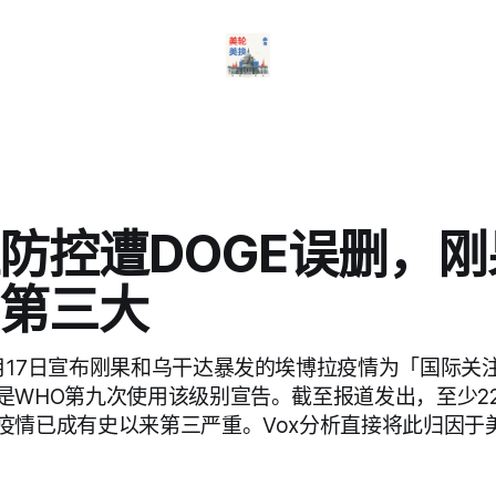
防控遭DOGE误删，
第三大
月17日宣布刚果和乌干达暴发的埃博拉疫情为「国际关
是WHO第九次使用该级别宣告。截至报道发出，至少22
疫情已成有史以来第三严重。Vox分析直接将此归因于