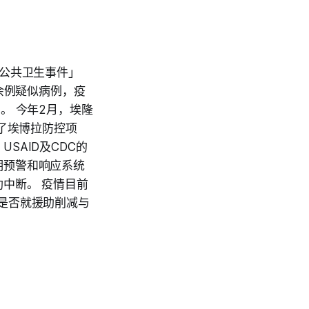
发公共卫生事件」
余例疑似病例，疫
。 今年2月，埃隆
」了埃博拉防控项
SAID及CDC的
期预警和响应系统
中断。 疫情目前
是否就援助削减与