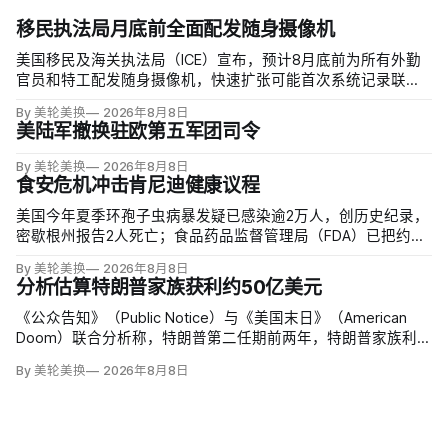
移民执法局月底前全面配发随身摄像机
美国移民及海关执法局（ICE）宣布，预计8月底前为所有外勤
官员和特工配发随身摄像机，快速扩张可能首次系统记录联邦
移民执法现场；但公众能否看到录像，仍主要由该机构决定。
By 美轮美换
2026年8月8日
代理局长戴维·文图雷拉（David J. Venturella）称，涉及羁押中
美陆军撤换驻欧第五军团司令
重伤或死亡的录像若影响调查或隐私即…
By 美轮美换
2026年8月8日
食安危机冲击肯尼迪健康议程
美国今年夏季环孢子虫病暴发疑已感染逾2万人，创历史纪录，
密歇根州报告2人死亡；食品药品监督管理局（FDA）已把约
6000例病例与泰勒农场从墨西哥中部进口的卷心莴苣联系起
By 美轮美换
2026年8月8日
来，但其余来源仍未查清。
分析估算特朗普家族获利约50亿美元
《公众告知》（Public Notice）与《美国末日》（American
Doom）联合分析称，特朗普第二任期前两年，特朗普家族利润
与资产增值保守估计约50亿美元，其中数字资产业务收入超过
By 美轮美换
2026年8月8日
22.5亿美元、外国授权业务2025年收入6100万美元；