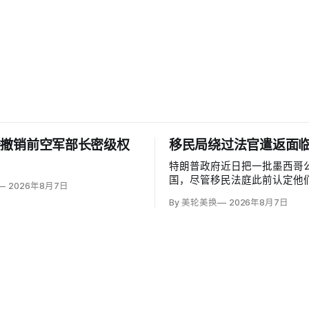
楼撤销前空军部长密级权
移民局绕过法官遣返面
特朗普政府近日把一批墨西哥
国，尽管移民法庭此前认定他
2026年8月7日
可能遭受酷刑，并依据《禁止
By 美轮美换
2026年8月7日
给予暂缓遣返保护。知情人士
海关执法局局长戴维·文图雷拉（D
Venturella）凭国务院从墨
「不受伤害」外交保证，单方
护；