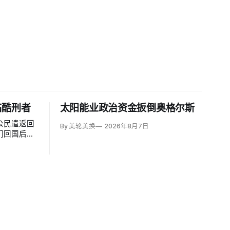
临酷刑者
太阳能业政治资金扳倒奥格尔斯
公民遣返回
By 美轮美换
2026年8月7日
们回国后很
酷刑公约》
称，移民及
avid
西哥政府取得的
面撤销保